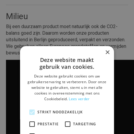
Milieu
Bij een duurzaam product moet natuurlijk ook de CO2-
balans goed zijn. Daarom worden onze producten
uitsluitend in Berlijn geproduceerd, verpakt en verzonden.
We gebruiken alleen Europese grondstoffen en vermijden
×
bewust goedkopere alternatieven.
Deze website maakt
gebruik van cookies.
Deze website gebruikt cookies om uw
gebruikerservaring te verbeteren. Door onze
website te gebruiken, stemt u in met alle
cookies in overeenstemming met ons
Cookiebeleid.
Lees verder
STRIKT NOODZAKELIJK
PRESTATIE
TARGETING