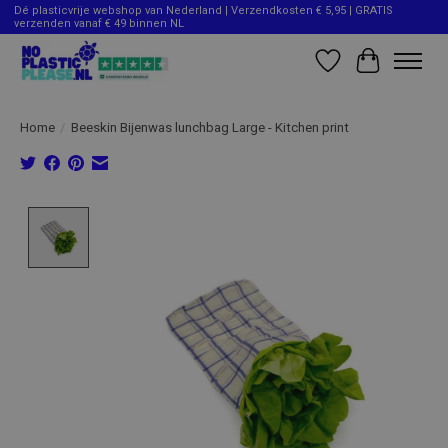
Dé plasticvrije webshop van Nederland | Verzendkosten € 5,95 | GRATIS
verzenden vanaf € 49 binnen NL
Verlanglijst
Winkelwag
Home
/
Beeskin Bijenwas lunchbag Large - Kitchen print
Product image slideshow Items