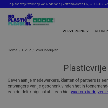
Dé plasticvrije webshop van Nederland | Verzendkosten € 5,95 | GRATIS v
Zoeken
VERZORGING
KEUKE
Home
/
OVER
/
Voor bedrijven
Plasticvrij
Geven aan je medewerkers, klanten of partners is een 
ontvangers van je geschenk vinden het in toenemende 
een duidelijk signaal af. Lees hier
waarom bedrijven e