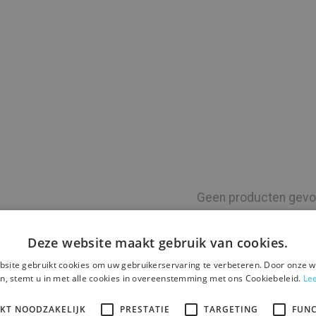
 maat
Geen producten gevo
Deze website maakt gebruik van cookies.
medewerkers of klanten verrassen met unieke, plasticvrije
site gebruikt cookies om uw gebruikerservaring te verbeteren. Door onze w
en daarom hebben we een prachtige selectie van milieuvri
n, stemt u in met alle cookies in overeenstemming met ons Cookiebeleid.
Le
drijfscultuur en waarden laten zien, terwijl je tegelijkert
ke artikelen, er is voor elk wat wils.
IKT NOODZAKELIJK
PRESTATIE
TARGETING
FUNC