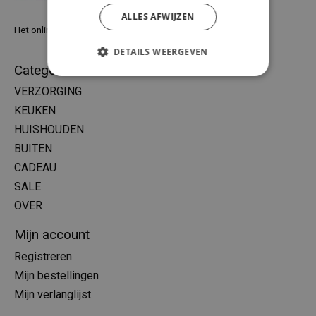
ALLES AFWIJZEN
Het online warenhuis voor een plasticvrij leven
DETAILS WEERGEVEN
Categorieën
VERZORGING
KEUKEN
HUISHOUDEN
BUITEN
CADEAU
SALE
OVER
Mijn account
Registreren
Mijn bestellingen
Mijn verlanglijst