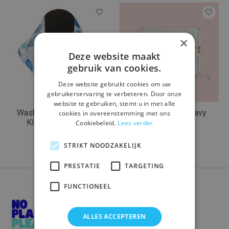
×
Deze website maakt
gebruik van cookies.
Deze website gebruikt cookies om uw
gebruikerservaring te verbeteren. Door onze
website te gebruiken, stemt u in met alle
Wasbaar maandverband
Nalú Tampons Heavy
cookies in overeenstemming met ons
Klein (inlegkruisje)
(32st)
Cookiebeleid.
Lees verder
€5,75
€12,85
STRIKT NOODZAKELIJK
PRESTATIE
TARGETING
FUNCTIONEEL
ALLES ACCEPTEREN