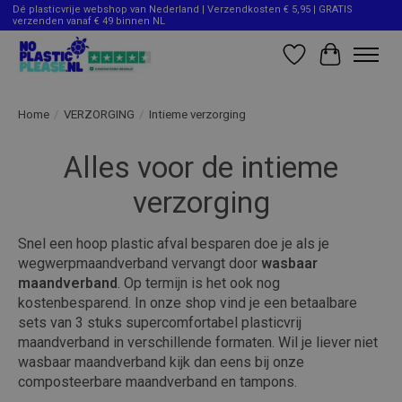
Dé plasticvrije webshop van Nederland | Verzendkosten € 5,95 | GRATIS
verzenden vanaf € 49 binnen NL
Verlanglijst
Winkelwag
Home
/
VERZORGING
/
Intieme verzorging
Alles voor de intieme
verzorging
Snel een hoop plastic afval besparen doe je als je
wegwerpmaandverband vervangt door
wasbaar
maandverband
. Op termijn is het ook nog
kostenbesparend. In onze shop vind je een betaalbare
sets van 3 stuks supercomfortabel plasticvrij
maandverband in verschillende formaten. Wil je liever niet
wasbaar maandverband kijk dan eens bij onze
composteerbare maandverband en tampons.