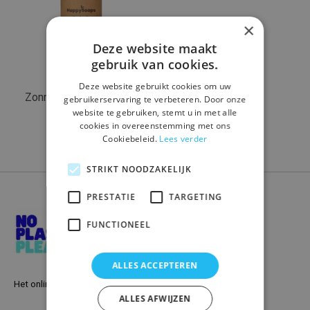
×
Deze website maakt
gebruik van cookies.
Deze website gebruikt cookies om uw
Zonnebrandstick - SPF
gebruikerservaring te verbeteren. Door onze
20
website te gebruiken, stemt u in met alle
cookies in overeenstemming met ons
€13,99
Cookiebeleid.
Lees verder
STRIKT NOODZAKELIJK
PRESTATIE
TARGETING
FUNCTIONEEL
ALLES ACCEPTEREN
Het online warenhuis voor een plasticvrij leven
ALLES AFWIJZEN