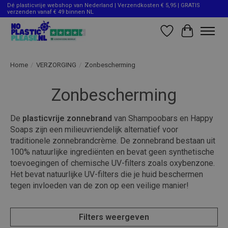
Dé plasticvrije webshop van Nederland | Verzendkosten € 5,95 | GRATIS
verzenden vanaf € 49 binnen NL
Verlanglijst
Winkelwag
Home
/
VERZORGING
/
Zonbescherming
Zonbescherming
De
plasticvrije
zonnebrand
van Shampoobars en Happy
Soaps zijn een milieuvriendelijk alternatief voor
traditionele zonnebrandcrème. De zonnebrand bestaan uit
100% natuurlijke ingrediënten en bevat geen synthetische
toevoegingen of chemische UV-filters zoals oxybenzone.
Het bevat natuurlijke UV-filters die je huid beschermen
tegen invloeden van de zon op een veilige manier!
Filters weergeven