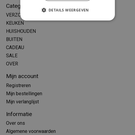
Categorieën
DETAILS WEERGEVEN
VERZORGING
KEUKEN
HUISHOUDEN
BUITEN
CADEAU
SALE
OVER
Mijn account
Registreren
Mijn bestellingen
Mijn verlanglijst
Informatie
Over ons
Algemene voorwaarden