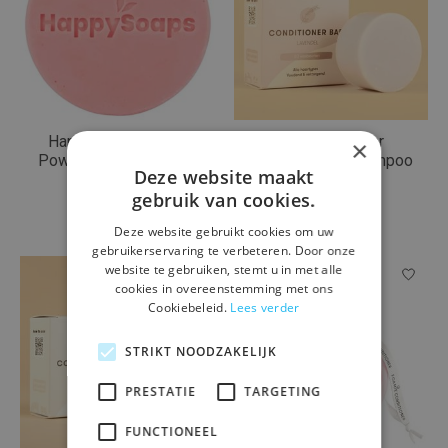
HappySoaps Melon
Conditioner Bar
×
Power Conditioner Bar
Lavendel van 'Shampoo
Deze website maakt
Bars'
€8,49
gebruik van cookies.
€7,95
Deze website gebruikt cookies om uw
gebruikerservaring te verbeteren. Door onze
website te gebruiken, stemt u in met alle
cookies in overeenstemming met ons
Cookiebeleid.
Lees verder
STRIKT NOODZAKELIJK
PRESTATIE
TARGETING
FUNCTIONEEL