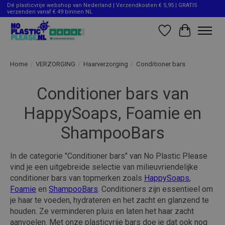
Dé plasticvrije webshop van Nederland | Verzendkosten € 5,95 | GRATIS
verzenden vanaf € 49 binnen NL
Verlanglijst
Winkelwag
Home
/
VERZORGING
/
Haarverzorging
/
Conditioner bars
Conditioner bars van
HappySoaps, Foamie en
ShampooBars
In de categorie "Conditioner bars" van No Plastic Please
vind je een uitgebreide selectie van milieuvriendelijke
conditioner bars van topmerken zoals
HappySoaps
,
Foamie
en
ShampooBars
. Conditioners zijn essentieel om
je haar te voeden, hydrateren en het zacht en glanzend te
houden. Ze verminderen pluis en laten het haar zacht
aanvoelen. Met onze plasticvrije bars doe je dat ook nog