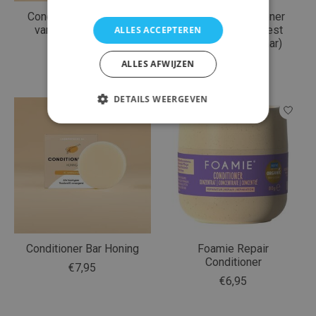
Conditioner Bar Kokos
Foamie - Conditioner
van 'Shampoo Bars'
Bar - The Berry Best
ALLES ACCEPTEREN
(voor gekleurd haar)
€7,95
€5,95
ALLES AFWIJZEN
DETAILS WEERGEVEN
Conditioner Bar Honing
Foamie Repair
Conditioner
€7,95
€6,95