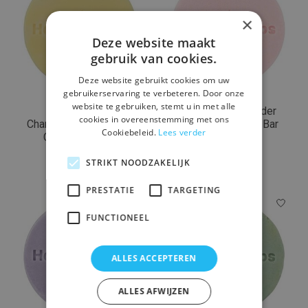
×
Deze website maakt
gebruik van cookies.
Deze website gebruikt cookies om uw
gebruikerservaring te verbeteren. Door onze
website te gebruiken, stemt u in met alle
HappySoaps
HappySoaps Tender
cookies in overeenstemming met ons
Chamomile Relaxation
Rose Conditioner Bar
Cookiebeleid.
Lees verder
Conditioner Bar
€8,49
€8,49
STRIKT NOODZAKELIJK
PRESTATIE
TARGETING
FUNCTIONEEL
ALLES ACCEPTEREN
ALLES AFWIJZEN