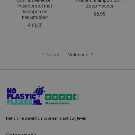
Croll & Denecke -
Houten Shampoo Bar /
Haarborstel met
Zeep Houder
knoppen en
€6,95
natuurrubber
€10,55
Vorige
Volgende
Het online warenhuis voor een plasticvrij leven