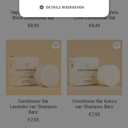
DETAILS WEERGEVEN
HappySoaps Lavender
HappySoaps Aloë Vera
Bliss Conditioner Bar
Love Conditioner Bar
€8,99
€8,49
Conditioner Bar
Conditioner Bar Kokos
Lavendel van 'Shampoo
van 'Shampoo Bars'
Bars'
€7,95
€7,95