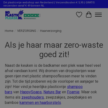
Dé plasticvrije webshop van Nederland | Verzendkosten € 5,95 | GRATIS
verzenden vanaf € 49 binnen NL
Verlanglijst
Winkelwag
Home
/
VERZORGING
/
Haarverzorging
Als je haar maar zero-waste
goed zit!
Naast de keuken is de badkamer een plek waar heel veel
afval vandaan komt. Wij dromen van drogisterijen waar
geen rijen met plastic shampooflessen meer te vinden
zijn. Tot die tijd proberen wij de voorloper en aanjager te
zijn! Hier vind je heerlijke plasticvrije
shampoo
bars
van
HappySoaps,
Nature Bar
en
Foamie
. Maar ook
items als
zeephouders
, zeepzakjes, zeepbakjes en
bamboe
kammen en haarborstels
.