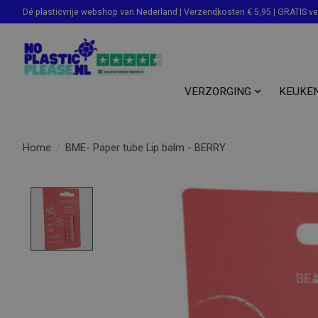
Dé plasticvrije webshop van Nederland | Verzendkosten € 5,95 | GRATIS v
Zoeken
VERZORGING
KEUKE
Home
/
BME- Paper tube Lip balm - BERRY
Product image slideshow Items