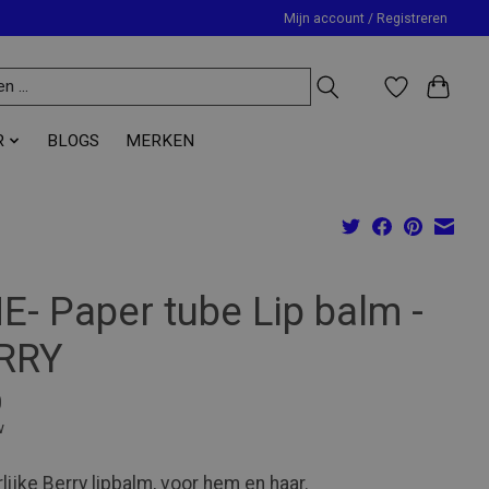
Mijn account / Registreren
R
BLOGS
MERKEN
E- Paper tube Lip balm -
RRY
0
w
lijke Berry lipbalm, voor hem en haar.