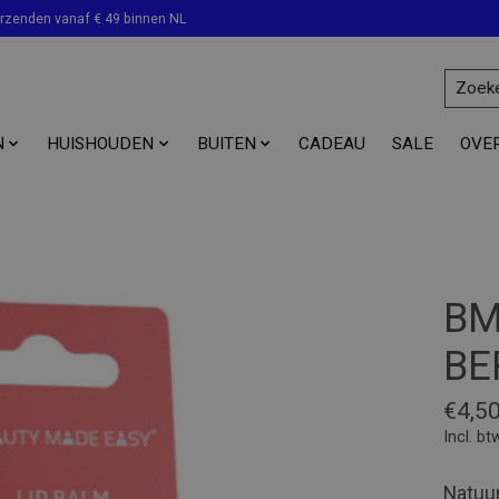
erzenden vanaf € 49 binnen NL
N
HUISHOUDEN
BUITEN
CADEAU
SALE
OVE
BM
BE
€4,5
Incl. bt
Natuur