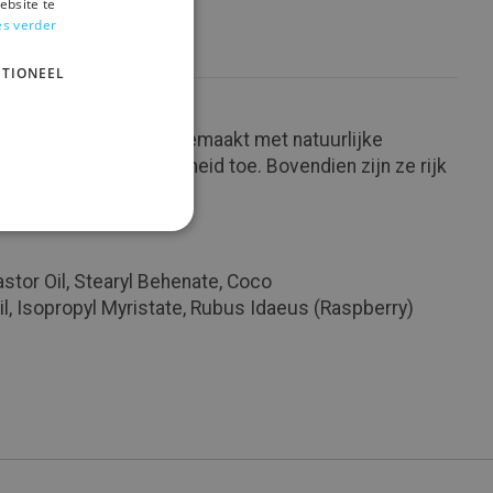
ebsite te
es verder
TIONEEL
papieren buis. Het is gemaakt met natuurlijke
aoboter voegen zachtheid toe. Bovendien zijn ze rijk
tor Oil, Stearyl Behenate, Coco
, Isopropyl Myristate, Rubus Idaeus (Raspberry)