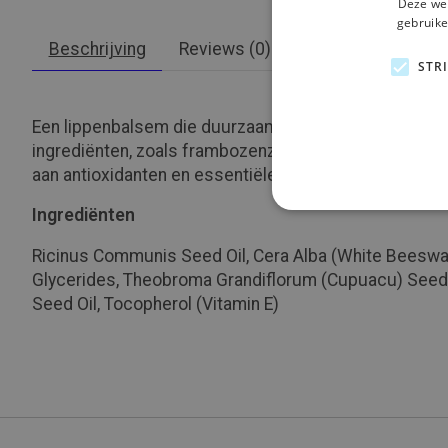
Deze web
gebruike
Beschrijving
Reviews (0)
STR
Een lippenbalsem die duurzaamheid op zijn best omvat
ingrediënten, zoals frambozenzaadolie die als bijpro
aan antioxidanten en essentiële vetzuren om de huid
Ingrediënten
Ricinus Communis Seed Oil, Cera Alba (White Beeswax)
Glycerides, Theobroma Grandiflorum (Cupuacu) Seed Bu
Seed Oil, Tocopherol (Vitamin E)