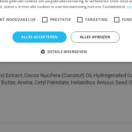
site gebruikt cookies om uw gebruikerservaring te verbeteren. Door onze w
n, stemt u in met alle cookies in overeenstemming met ons Cookiebeleid.
Le
IKT NOODZAKELIJK
PRESTATIE
TARGETING
FUNC
. Gehuisvest in een biologisch afbreekbare, plasticvrije 
ALLES ACCEPTEREN
ALLES AFWIJZEN
duct uit de sapindustrie wordt gewonnen. Kokosolie en cac
 te beschermen en vocht af te geven.
DETAILS WEERGEVEN
 Extract, Cocos Nucifera (Coconut) Oil, Hydrogenated Cas
tter, Aroma, Cetyl Palmitate, Helianthus Annuus Seed Oil