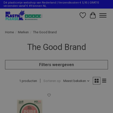
Dé plasticvrije webshop van Nederland | Verzendkosten € 5,95 | GRATIS
verzenden vanaf € 49 binnen NL
Verlanglijst
Winkelwag
Home
/
Merken
/
The Good Brand
The Good Brand
Filters weergeven
1 producten
Sorteren op
Meest bekeken