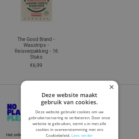
The Good Brand -
Wasstrips -
Reisverpakking - 16
Stuks
€6,99
×
Deze website maakt
gebruik van cookies.
Deze website gebruikt cookies om uw
gebruikerservaring te verbeteren. Door onze
website te gebruiken, stemt u in met alle
cookies in overeenstemming met ons
Het online warenhuis voor een plasticvrij leven
Cookiebeleid.
Lees verder