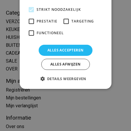
STRIKT NOODZAKELIJK
Categorieën
PRESTATIE
TARGETING
VERZORGING
KEUKEN
FUNCTIONEEL
HUISHOUDEN
BUITEN
ALLES ACCEPTEREN
CADEAU
SALE
ALLES AFWIJZEN
OVER
DETAILS WEERGEVEN
Mijn account
Registreren
Mijn bestellingen
Mijn verlanglijst
Informatie
Over ons