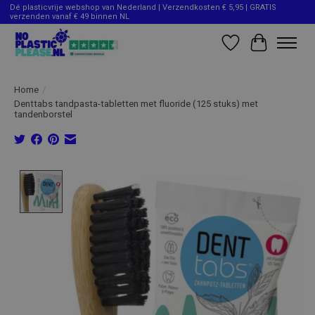
Dé plasticvrije webshop van Nederland | Verzendkosten € 5,95 | GRATIS
verzenden vanaf € 49 binnen NL
Verlanglijst
Winkelwag
Home
/
Denttabs tandpasta-tabletten met fluoride (125 stuks) met
tandenborstel
Product image slideshow Items