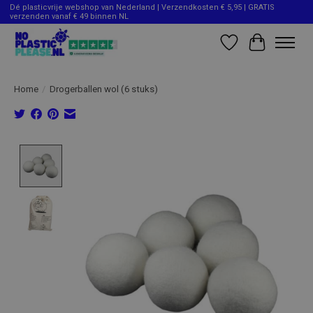
Dé plasticvrije webshop van Nederland | Verzendkosten € 5,95 | GRATIS
verzenden vanaf € 49 binnen NL
Verlanglijst
Winkelwag
Home
/
Drogerballen wol (6 stuks)
Product image slideshow Items