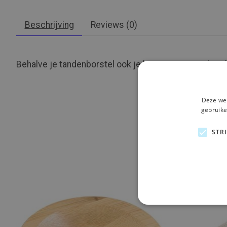
Beschrijving
Reviews (0)
Behalve je tandenborstel ook je kam vervangen door 
Deze web
gebruike
STR
Items van productcarrousel