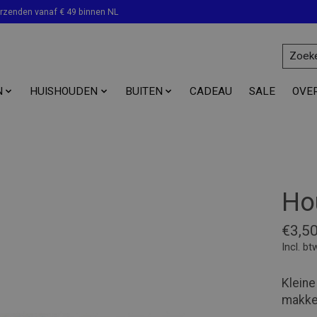
erzenden vanaf € 49 binnen NL
N
HUISHOUDEN
BUITEN
CADEAU
SALE
OVE
Ho
€3,5
Incl. bt
Kleine
makkel