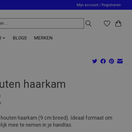
Mijn account / Registreren
R
BLOGS
MERKEN
uten haarkam
0
w
 houten haarkam (9 cm breed). Ideaal formaat om
ijk mee te nemen in je handtas.