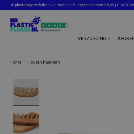
Dé plasticvrije webshop van Nederland | Verzendkosten € 5,95 | GRATIS v
Zoeken
VERZORGING
KEUKE
Home
/
Houten haarkam
Product image slideshow Items