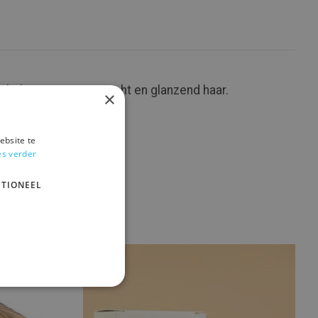
heb je in no-time zacht en glanzend haar.
×
ebsite te
es verder
TIONEEL