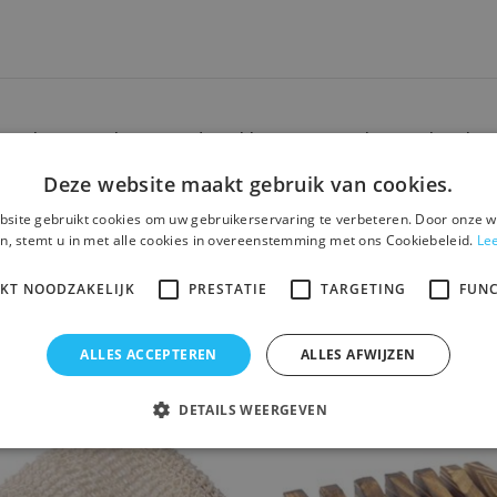
bamboe? Dat kan! Met deze kleine stevige houten haarkam 
Deze website maakt gebruik van cookies.
site gebruikt cookies om uw gebruikerservaring te verbeteren. Door onze w
n, stemt u in met alle cookies in overeenstemming met ons Cookiebeleid.
Le
IKT NOODZAKELIJK
PRESTATIE
TARGETING
FUNC
Dit vind je misschien ook leuk
ALLES ACCEPTEREN
ALLES AFWIJZEN
DETAILS WEERGEVEN