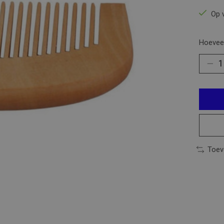
Op 
Hoeveel
Toev