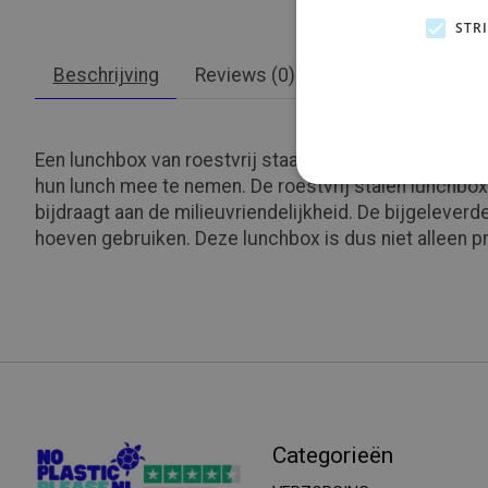
STR
Beschrijving
Reviews (0)
Een lunchbox van roestvrij staal (600 ml) met bamboe
hun lunch mee te nemen. De roestvrij stalen lunchbox
bijdraagt aan de milieuvriendelijkheid. De bijgelever
hoeven gebruiken. Deze lunchbox is dus niet alleen pr
Categorieën