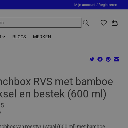
Mijn account / Registreren
R
BLOGS
MERKEN
nchbox RVS met bamboe
ksel en bestek (600 ml)
95
w
nchbox van roestvrij staal (600 ml) met bamboe