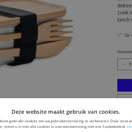
deksel
zoek i
lunch
Op 
Hoeveel
Deze website maakt gebruik van cookies.
Toev
site gebruikt cookies om uw gebruikerservaring te verbeteren. Door onze w
n, stemt u in met alle cookies in overeenstemming met ons Cookiebeleid.
Le