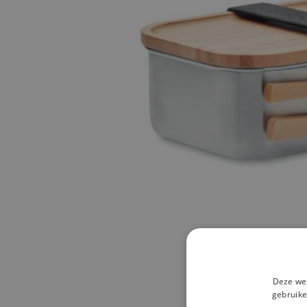
Deze web
gebruike