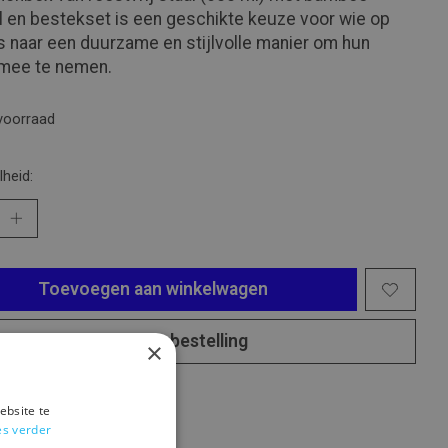
 en bestekset is een geschikte keuze voor wie op
s naar een duurzame en stijlvolle manier om hun
 mee te nemen.
voorraad
heid:
Toevoegen aan winkelwagen
Plaats bestelling
×
oegen om te vergelijken
ebsite te
es verder