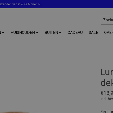
erzenden vanaf € 49 binnen NL
N
HUISHOUDEN
BUITEN
CADEAU
SALE
OVE
Lu
de
€18,
Incl. bt
Een lu