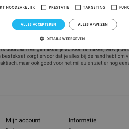
IKT NOODZAKELIJK
PRESTATIE
TARGETING
FUNC
ALLES ACCEPTEREN
ALLES AFWIJZEN
DETAILS WEERGEVEN
 deksel en bestekset is een geschikte keuze voor wie op 
 is duurzaam en gemakkelijk schoon te maken, terwijl de b
de bestekset zorgt ervoor dat je alles bij de hand hebt om
aktisch, maar ook goed voor het milieu en ziet er nog eens
Mijn account
Informatie