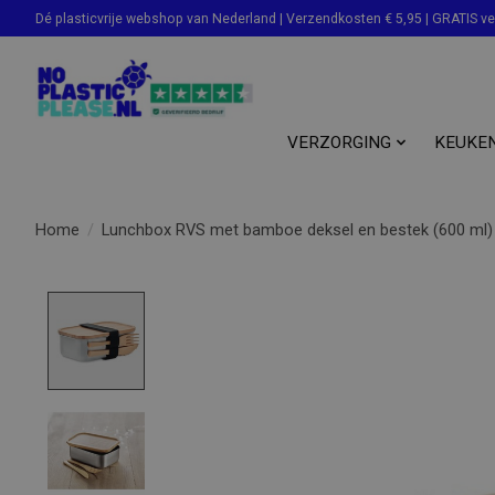
Dé plasticvrije webshop van Nederland | Verzendkosten € 5,95 | GRATIS v
Zoeken
VERZORGING
KEUKE
Home
/
Lunchbox RVS met bamboe deksel en bestek (600 ml)
Product image slideshow Items