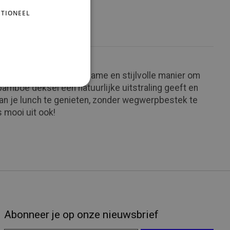
TIONEEL
zoek is naar een duurzame en stijlvolle manier om
amboe deksel een natuurlijke uitstraling geeft en
 van je lunch te genieten, zonder wegwerpbestek te
 mooi uit ook!
Abonneer je op onze nieuwsbrief