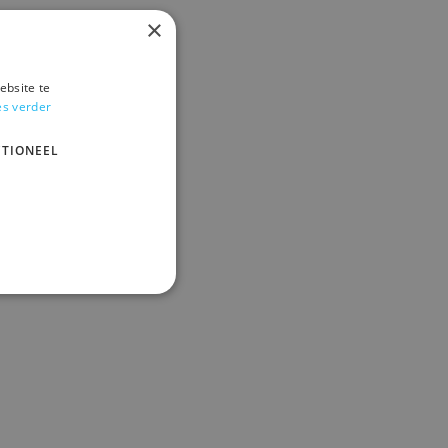
×
ebsite te
es verder
TIONEEL