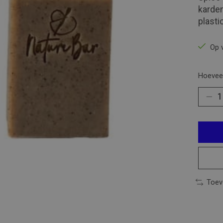
kardem
plasti
Op 
Hoeveel
Toev