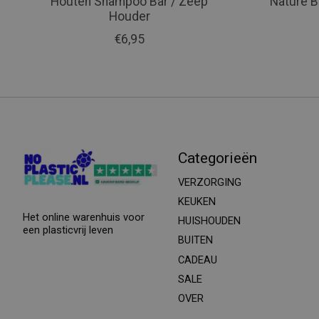
Houten Shampoo Bar / Zeep
Nature Ba
Houder
€6,95
Categorieën
VERZORGING
KEUKEN
Het online warenhuis voor
HUISHOUDEN
een plasticvrij leven
BUITEN
CADEAU
SALE
OVER