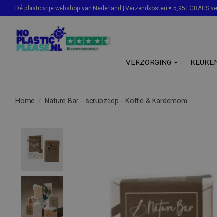
Dé plasticvrije webshop van Nederland | Verzendkosten € 5,95 | GRATIS v
Zoeken
VERZORGING
KEUKE
Home
/
Nature Bar - scrubzeep - Koffie & Kardemom
Product image slideshow Items