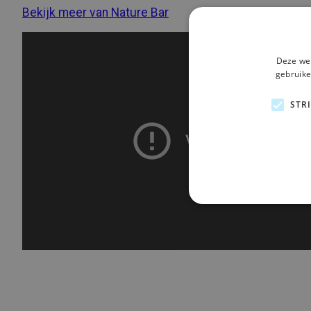
Bekijk meer van Nature Bar
Deze web
gebruike
STR