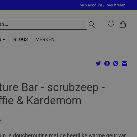
Mijn account / Registreren
R
BLOGS
MERKEN
ure Bar - scrubzeep -
ffie & Kardemom
5
w
up je doucheroutine met de heerlijke warme geur van