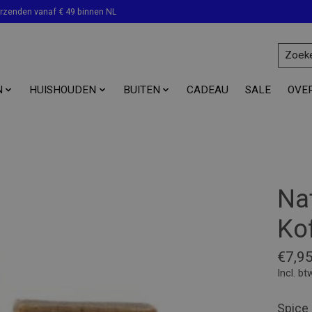
erzenden vanaf € 49 binnen NL
N
HUISHOUDEN
BUITEN
CADEAU
SALE
OVE
Nat
Ko
€7,9
Incl. bt
Spice 