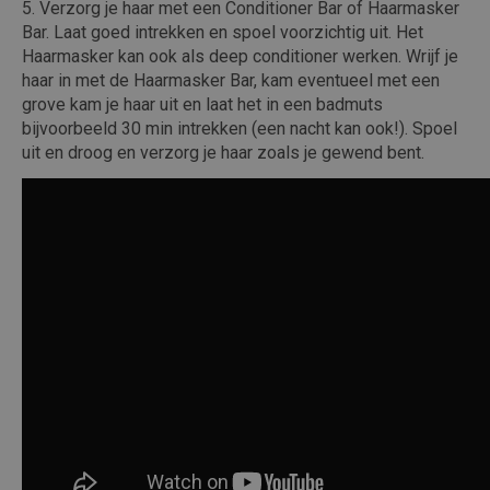
Verzorg je haar met een Conditioner Bar of Haarmasker
Bar. Laat goed intrekken en spoel voorzichtig uit. Het
Haarmasker kan ook als deep conditioner werken. Wrijf je
haar in met de Haarmasker Bar, kam eventueel met een
grove kam je haar uit en laat het in een badmuts
bijvoorbeeld 30 min intrekken (een nacht kan ook!). Spoel
uit en droog en verzorg je haar zoals je gewend bent.