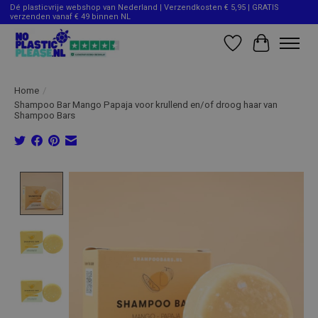
Dé plasticvrije webshop van Nederland | Verzendkosten € 5,95 | GRATIS
verzenden vanaf € 49 binnen NL
Verlanglijst
Winkelwag
Home
/
Shampoo Bar Mango Papaja voor krullend en/of droog haar van
Shampoo Bars
Product image slideshow Items