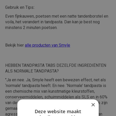
Gebruik en Tips
:
Even fijnkauwen, poetsen met een natte tandenborstel en
voila, het verandert in tandpasta. Dan kan je best nog
minstens 2 minuten poetsen.
Bekijk hier
alle producten van Smyle
HEBBEN TANDPASTA TABS DEZELFDE INGREDIËNTEN
ALS NORMALE TANDPASTA?
"Ja en nee. Ja, Smyle heeft een bewezen effect, net als
‘normale’ tandpasta heeft. En nee. ‘Normale’ tandpasta is
een chemische mix van kunstmatige kleurstoffen,
conserveermiddelen, schuimmiddelen als SLS en in 60%
van de gevallen microplastics… Onze tandpasta tabs zijn
×
gemaakt van alleen natuurlijke ingrediënten, vrij van
Deze website maakt
agressieve chemicaliën, vrij van microplastics, vrij van