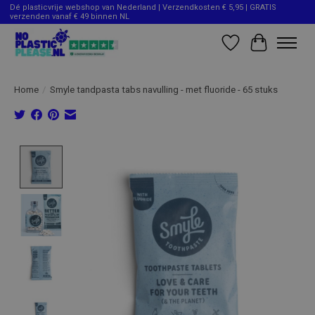
Dé plasticvrije webshop van Nederland | Verzendkosten € 5,95 | GRATIS
verzenden vanaf € 49 binnen NL
Verlanglijst
Winkelwag
Home
/
Smyle tandpasta tabs navulling - met fluoride - 65 stuks
Product image slideshow Items