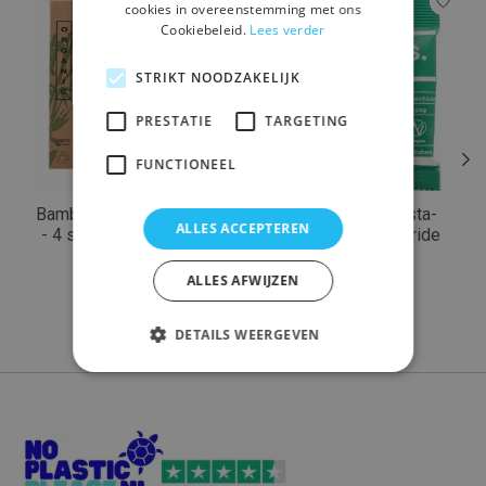
cookies in overeenstemming met ons
Cookiebeleid.
Lees verder
STRIKT NOODZAKELIJK
PRESTATIE
TARGETING
FUNCTIONEEL
Bamboe tandenborstels
Denttabs tandpasta-
ALLES ACCEPTEREN
- 4 stuks soft/medium
tabletten met fluoride
(125 stuks)
€8,50
ALLES AFWIJZEN
€5,99
DETAILS WEERGEVEN