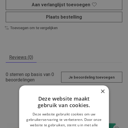
Aan verlanglijst toevoegen
Plaats bestelling
Toevoegen om te vergelijken
Reviews (0)
0
sterren op basis van
0
Je beoordeling toevoegen
beoordelingen
×
Deze website maakt
gebruik van cookies.
Dit vind je misschien ook leuk
Deze website gebruikt cookies om uw
gebruikerservaring te verbeteren. Door onze
website te gebruiken, stemt u in met alle
Items van productcarrousel