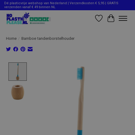
Dé plasticvrije webshop van Nederland | Verzendkosten € 5,95 | GRATIS
verzenden vanaf € 49 binnen NL
Verlanglijst
Winkelwag
Home
/
Bamboe tandenborstelhouder
Product image slideshow Items