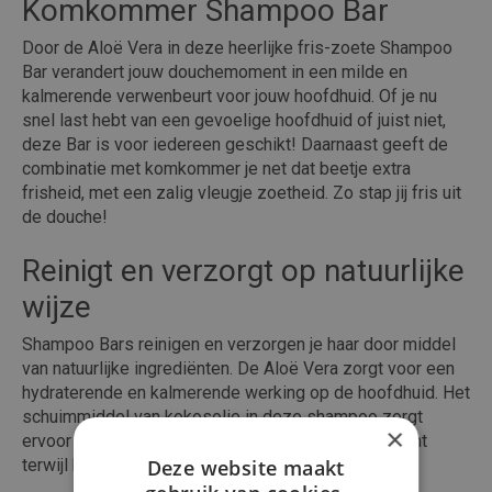
Komkommer Shampoo Bar
Door de Aloë Vera in deze heerlijke fris-zoete Shampoo
Bar verandert jouw douchemoment in een milde en
kalmerende verwenbeurt voor jouw hoofdhuid. Of je nu
snel last hebt van een gevoelige hoofdhuid of juist niet,
deze Bar is voor iedereen geschikt! Daarnaast geeft de
combinatie met komkommer je net dat beetje extra
frisheid, met een zalig vleugje zoetheid. Zo stap jij fris uit
de douche!
Reinigt en verzorgt op natuurlijke
wijze
Shampoo Bars reinigen en verzorgen je haar door middel
van natuurlijke ingrediënten. De Aloë Vera zorgt voor een
hydraterende en kalmerende werking op de hoofdhuid. Het
schuimmiddel van kokosolie in deze shampoo zorgt
×
ervoor dat je haar tijdens het wassen heerlijk schuimt
terwijl het ook nog gevoed wordt door rijst proteïne.
Deze website maakt